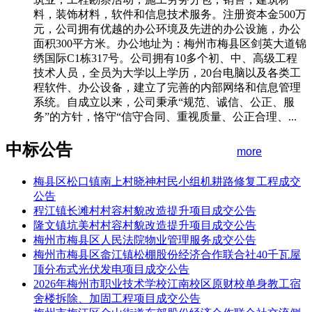
料，装饰材料，软件和信息技术服务。注册资本金500万
元，公司拥有优越的办公环境及先进的办公设施，办公
面积300平方米。办公地址为：梅州市梅县区剑英大道锦
绣国际C1栋317号。公司拥有10多个初、中、高级工程
技术人员，全员为大学以上学历，20台电脑以及各类工
程软件、办公设备，建立了完善的内部网络和信息管理
系统。自成立以来，公司秉承“规范、诚信、公正、服
务”的方针，恪守“信守合同、重视质量、公正合理、...
中标公告
more
梅县区松口镇南上村晓神村民小组机耕路修复工程成交
公告
程江镇长滩村村容村貌改造提升项目成交公告
隆文镇坑美村村容村貌改造提升项目成交公告
梅州市梅县区人民法院物业管理服务成交公告
梅州市梅县区畲江镇松棚股份经济合作联合社40千瓦屋
顶分布式光伏发电项目成交公告
2026年梅州市职业技术学校江南校区原财校单身教工宿
舍楼拆除、加固工程项目成交公告