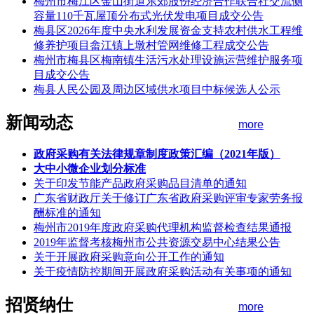
梅州市梅江区金山街道东郊股份经济合作联合社交流侧
容量110千瓦屋顶分布式光伏发电项目成交公告
梅县区2026年度中央水利发展资金支持农村供水工程维
修养护项目畲江镇上墩村管网维修工程成交公告
梅州市梅县区梅南镇生活污水处理设施运营维护服务项
目成交公告
梅县人民公园及周边区域供水项目中标候选人公示
新闻动态
more
政府采购有关法律规章制度政策汇编（2021年版）
大中小微企业划分标准
关于印发节能产品政府采购品目清单的通知
广东省财政厅关于修订广东省政府采购评审专家劳务报
酬标准的通知
梅州市2019年度政府采购代理机构监督检查结果通报
2019年监督考核梅州市公共资源交易中心结果公告
关于开展政府采购意向公开工作的通知
关于疫情防控期间开展政府采购活动有关事项的通知
招贤纳仕
more