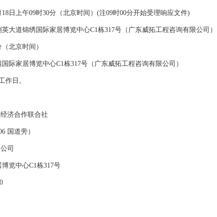
月
18
日
上午
09
时
30
分（北京时间）
(
注
09
时
00
分开始受理
响应文件
)
剑英大道锦绣国际家居博览中心
C1
栋
317
号（广东威拓工程咨询有限公司）
分（北京时间）
绣国际家居博览中心
C1
栋
317
号（广东威拓工程咨询有限公司）
个工作日
。
份经济合作联合社
06
国道旁）
限公司
居博览中心
C1
栋
317
号
0