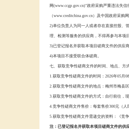
网
(www.ccgp.gov.cn)
“政府采购严重违法失信
（
www.creditchina.gov.cn
）及中国政府采购网
2)
单位负责人为同一人或者存在直接控股、
理、检测等服务的供应商，不得再参与本项
3)
已登记报名并获取本项目
磋商
文件
的供应
4)
本项目不接受联合体
磋商
。
七
、
获取
竞争性磋商
文件
的时间、地点、方
1.
获取
竞争性磋商
文件
的时间：
202
6
年
05
月
0
2.
获取
竞争性磋商
文件
的地点：
梅州市梅县
3.
获取竞争性磋商文件的方式：自行前往，
4.
竞争性磋商文件售价：
每套售价
3
00
元（人
5.
获取竞争性磋商文件需递交的资料：《竞
注
：
已登记报名并获取本项目
磋商
文件
的供