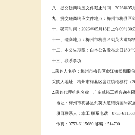
八
、
提交
磋商响应文件
截止时间：
202
6
年
05
九
、
提交磋商响应文件
地点：
梅州市梅县区
十
、
磋商
时间：
202
6
年
05
月
18
日
上午
09
时
30
十一
、
磋商
地点：
梅州市梅县区剑英大道锦
十
二
、本公告期限
：
自本公告发布之日起
3
十
三
、
联系事项
1
.
采购人
名称：
梅州市梅县区畲江镇松棚股
采购人
地址：
梅州市梅县区畲江镇松棚村（
2
2.
采购代理机构名称：
广东威拓工程咨询有
地址：
梅州市梅县区剑英大道锦绣国际家
项目联系人：幸工
联系电话：
0753-611568
传真：
0753-6115680
邮编：
514700