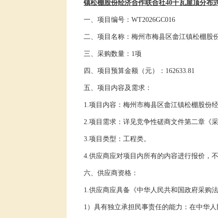
镇松棚股份经济合作联合社
40
千瓦屋顶分布
一、
项目编号
：
WT2026GC01
6
二、项目名称：
梅州市梅县区畲江镇松棚股
三、
采购
数量：
1
项
四、项目预算金额（元）：
162633.81
五
、项目内容及需求：
1.
项目内容：
梅州市梅县区畲江镇松棚股份
2
.
项目
需
求：详见
竞争性磋商
文件
第二章《
3.
项目类型：
工程
类。
4.
供应商
应对项目内所有的内容进行报价，
六
、
供应商
资格：
1.
供应商应具备《中华人民共和国政府采购
1
）具有独立承担民事责任的能力：在中华人