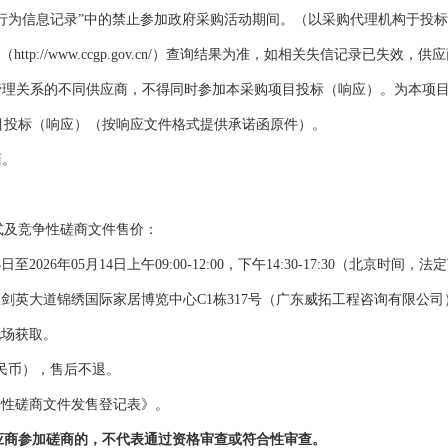
行为信息记录”中的禁止参加政府采购活动期间。（以采购代理机构于投标
（
http://www.ccgp.gov.cn/
）查询结果为准，如相关失信记录已失效，供应
管理关系的不同供应商，不得同时参加本采购项目投标（响应）。为本项
目投标（响应）（按响应文件格式提供承诺函原件）。
商
。
式及
竞争性磋商
文件
售价：
8
日至
202
6
年
05
月
14
日
上午
09:00-12:00
，下午
14:30-17:30
（
北京时间
，法定
区剑英大道锦绣国际家居博览中心
C1
栋
317
号（广东威拓工程咨询有限公司
现场获取。
民币），售后不退。
争性磋商文件发售登记表》。
应商参加
磋商
的，不代表通过资格审查或符合性审查。