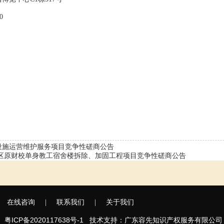
0
设施运营维护服务项目竞争性磋商公告
校区原财校单身教工宿舍楼拆除、加固工程项目竞争性磋商公告
在线咨询
|
联系我们
|
关于我们
粤ICP备2020117638号-1
广东容先知识产权服务有限公司
司
技术支持：