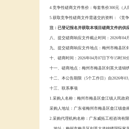
4.
竞争性磋商文件售价：
每套售价
3
00
元（人
5.
获取竞争性磋商文件需递交的资料：《竞
注
：
已登记报名并获取本项目
磋商
文件
的供
八、提交磋商响应文件截止时间：
202
6
年
04
九、提交磋商响应文件地点：
梅州市梅县区
十、磋商时间：
202
6
年
04
月
07
日
下午
15
时
30
十一、磋商地点：
梅州市梅县区剑英大道锦
十二、本公告期限（
5
个工作日）自
202
6
年
03
十三
、
联系事项
1
.
采购人
名称：
梅州市梅县区畬江镇人民政
采购人地址：
广东省梅州市梅县区畲江镇畲
2.
采购代理机构名称：
广东威拓工程咨询有
地址：
梅州市梅县区剑英大道锦绣国际家