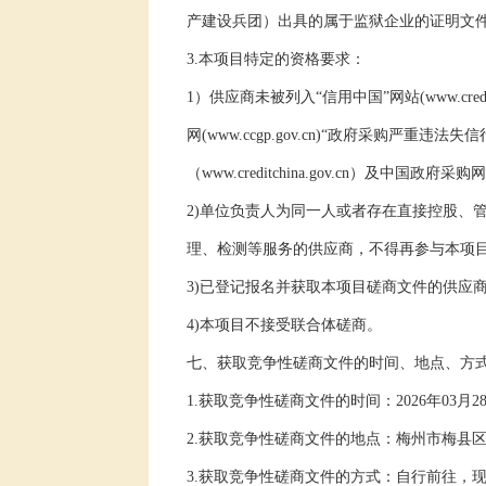
产建设兵团）出具的属于监狱企业的证明文
3.
本项目特定的资格要求：
1
）供应商未被列入“信用中国”网站
(www.credi
网
(www.ccgp.gov.cn)
“政府采购严重违法失信
（
www.creditchina.gov.cn
）及中国政府采购网
2)
单位负责人为同一人或者存在直接控股、
理、检测等服务的供应商，不得再参与本项
3)
已登记报名并获取本项目
磋商
文件
的供应
4)
本项目不接受联合体
磋商
。
七、获取竞争性磋商文件的时间、地点、方
1.
获取竞争性磋商文件
的时间：
202
6
年
03
月
2
2.
获取
竞争性磋商文件的地点：
梅州市梅县
3.
获取竞争性磋商文件的方式：自行前往，