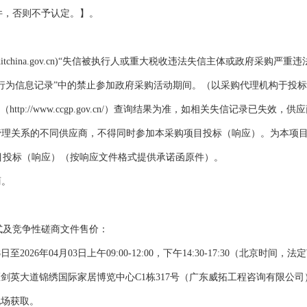
件，否则不予认定。】。
tchina.gov.cn)
“失信被执行人或重大税收违法失信主体或政府采购严重违
行为信息记录”中的禁止参加政府采购活动期间。（以采购代理机构于投标
（
http://www.ccgp.gov.cn/
）查询结果为准，如相关失信记录已失效，供应
管理关系的不同供应商，不得同时参加本采购项目投标（响应）。为本项
目投标（响应）（按响应文件格式提供承诺函原件）。
商。
式及竞争性磋商文件售价：
8
日至
202
6
年
04
月
03
日上午
09:00-12:00
，下午
14:30-17:30
（北京时间，法定
区剑英大道锦绣国际家居博览中心
C1
栋
317
号（广东威拓工程咨询有限公司
现场获取。