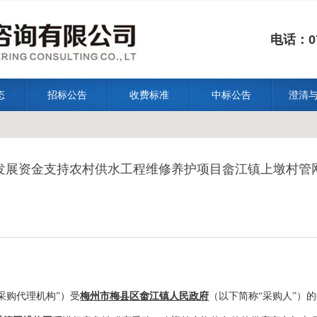
电话：07
态
招标公告
收费标准
中标公告
澄清
利发展资金支持农村供水工程维修养护项目畲江镇上墩村
采购
代理机构
”）受
梅州市梅县区畬江镇人民政府
（以下简称
“
采购人
”）