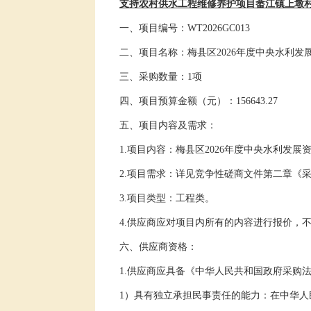
支持农村供水工程维修养护项目畲江镇上墩
一、
项目编号
：
WT2026GC013
二、项目名称：
梅县区
2026
年度中央水利发
三、采购数量：
1
项
四、项目预算金额（元）：
156643.27
五、项目内容及需求：
1.
项目内容：
梅县区
2026
年度中央水利发展
2
.
项目
需求：详见竞争性磋商文件第二章《
3.
项目类型：
工程类。
4.
供应商
应对项目内所有的内容进行报价，
六、供应商
资格：
1.
供应商应具备《中华人民共和国政府采购
1
）具有独立承担民事责任的能力：在中华人