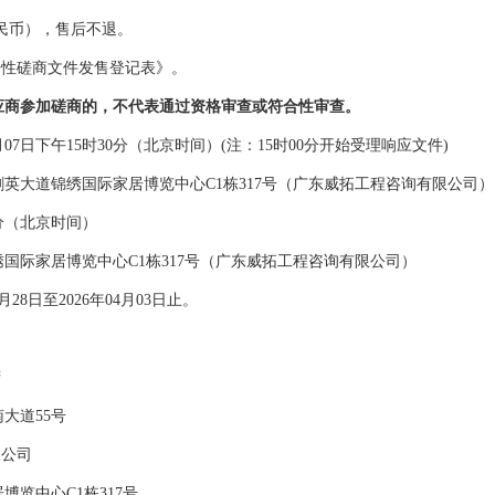
民币），售后不退。
争性磋商文件发售登记表》。
应商参加
磋商
的，不代表通过资格审查或符合性审查。
月
07
日
下午
15
时
30
分（北京时间）
(
注
：
15
时
00
分开始受理响应文件
)
剑英大道锦绣国际家居博览中心
C1
栋
317
号（广东威拓工程咨询有限公司）
分（北京时间）
绣国际家居博览中心
C1
栋
317
号（广东威拓工程咨询有限公司）
月
28
日至
202
6
年
04
月
03
日止。
府
南大道
55
号
限公司
居博览中心
C1
栋
317
号