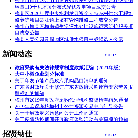
梅州市梅江区金山街道东郊股份经济合作联合社交流侧
容量110千瓦屋顶分布式光伏发电项目成交公告
梅县区2026年度中央水利发展资金支持农村供水工程维
修养护项目畲江镇上墩村管网维修工程成交公告
梅州市梅县区梅南镇生活污水处理设施运营维护服务项
目成交公告
梅县人民公园及周边区域供水项目中标候选人公示
新闻动态
more
政府采购有关法律规章制度政策汇编（2021年版）
大中小微企业划分标准
关于印发节能产品政府采购品目清单的通知
广东省财政厅关于修订广东省政府采购评审专家劳务报
酬标准的通知
梅州市2019年度政府采购代理机构监督检查结果通报
2019年监督考核梅州市公共资源交易中心结果公告
关于开展政府采购意向公开工作的通知
关于疫情防控期间开展政府采购活动有关事项的通知
招贤纳仕
more