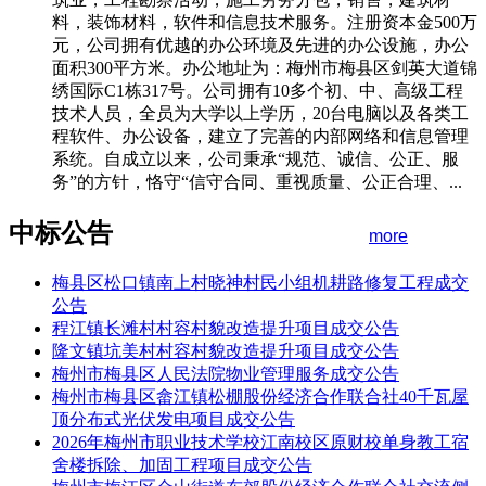
料，装饰材料，软件和信息技术服务。注册资本金500万
元，公司拥有优越的办公环境及先进的办公设施，办公
面积300平方米。办公地址为：梅州市梅县区剑英大道锦
绣国际C1栋317号。公司拥有10多个初、中、高级工程
技术人员，全员为大学以上学历，20台电脑以及各类工
程软件、办公设备，建立了完善的内部网络和信息管理
系统。自成立以来，公司秉承“规范、诚信、公正、服
务”的方针，恪守“信守合同、重视质量、公正合理、...
中标公告
more
梅县区松口镇南上村晓神村民小组机耕路修复工程成交
公告
程江镇长滩村村容村貌改造提升项目成交公告
隆文镇坑美村村容村貌改造提升项目成交公告
梅州市梅县区人民法院物业管理服务成交公告
梅州市梅县区畲江镇松棚股份经济合作联合社40千瓦屋
顶分布式光伏发电项目成交公告
2026年梅州市职业技术学校江南校区原财校单身教工宿
舍楼拆除、加固工程项目成交公告