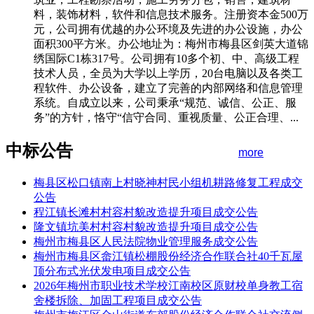
料，装饰材料，软件和信息技术服务。注册资本金500万
元，公司拥有优越的办公环境及先进的办公设施，办公
面积300平方米。办公地址为：梅州市梅县区剑英大道锦
绣国际C1栋317号。公司拥有10多个初、中、高级工程
技术人员，全员为大学以上学历，20台电脑以及各类工
程软件、办公设备，建立了完善的内部网络和信息管理
系统。自成立以来，公司秉承“规范、诚信、公正、服
务”的方针，恪守“信守合同、重视质量、公正合理、...
中标公告
more
梅县区松口镇南上村晓神村民小组机耕路修复工程成交
公告
程江镇长滩村村容村貌改造提升项目成交公告
隆文镇坑美村村容村貌改造提升项目成交公告
梅州市梅县区人民法院物业管理服务成交公告
梅州市梅县区畲江镇松棚股份经济合作联合社40千瓦屋
顶分布式光伏发电项目成交公告
2026年梅州市职业技术学校江南校区原财校单身教工宿
舍楼拆除、加固工程项目成交公告