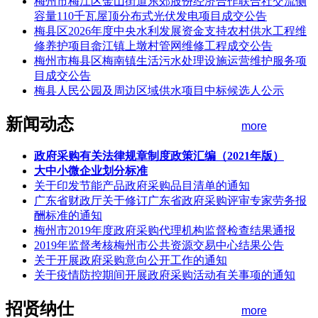
梅州市梅江区金山街道东郊股份经济合作联合社交流侧
容量110千瓦屋顶分布式光伏发电项目成交公告
梅县区2026年度中央水利发展资金支持农村供水工程维
修养护项目畲江镇上墩村管网维修工程成交公告
梅州市梅县区梅南镇生活污水处理设施运营维护服务项
目成交公告
梅县人民公园及周边区域供水项目中标候选人公示
新闻动态
more
政府采购有关法律规章制度政策汇编（2021年版）
大中小微企业划分标准
关于印发节能产品政府采购品目清单的通知
广东省财政厅关于修订广东省政府采购评审专家劳务报
酬标准的通知
梅州市2019年度政府采购代理机构监督检查结果通报
2019年监督考核梅州市公共资源交易中心结果公告
关于开展政府采购意向公开工作的通知
关于疫情防控期间开展政府采购活动有关事项的通知
招贤纳仕
more