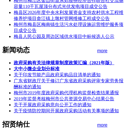
梅州市梅江区金山街道东郊股份经济合作联合社交流侧
容量110千瓦屋顶分布式光伏发电项目成交公告
梅县区2026年度中央水利发展资金支持农村供水工程维
修养护项目畲江镇上墩村管网维修工程成交公告
梅州市梅县区梅南镇生活污水处理设施运营维护服务项
目成交公告
梅县人民公园及周边区域供水项目中标候选人公示
新闻动态
more
政府采购有关法律规章制度政策汇编（2021年版）
大中小微企业划分标准
关于印发节能产品政府采购品目清单的通知
广东省财政厅关于修订广东省政府采购评审专家劳务报
酬标准的通知
梅州市2019年度政府采购代理机构监督检查结果通报
2019年监督考核梅州市公共资源交易中心结果公告
关于开展政府采购意向公开工作的通知
关于疫情防控期间开展政府采购活动有关事项的通知
招贤纳仕
more