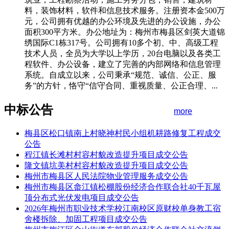
料，装饰材料，软件和信息技术服务。注册资本金500万
元，公司拥有优越的办公环境及先进的办公设施，办公
面积300平方米。办公地址为：梅州市梅县区剑英大道锦
绣国际C1栋317号。公司拥有10多个初、中、高级工程
技术人员，全员为大学以上学历，20台电脑以及各类工
程软件、办公设备，建立了完善的内部网络和信息管理
系统。自成立以来，公司秉承“规范、诚信、公正、服
务”的方针，恪守“信守合同、重视质量、公正合理、...
中标公告
more
梅县区松口镇南上村晓神村民小组机耕路修复工程成交
公告
程江镇长滩村村容村貌改造提升项目成交公告
隆文镇坑美村村容村貌改造提升项目成交公告
梅州市梅县区人民法院物业管理服务成交公告
梅州市梅县区畲江镇松棚股份经济合作联合社40千瓦屋
顶分布式光伏发电项目成交公告
2026年梅州市职业技术学校江南校区原财校单身教工宿
舍楼拆除、加固工程项目成交公告